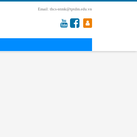
thcs-ntmk@tptdm.edu.vn