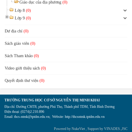
Giáo dục của địa phương
(0)
Lớp 8
(0)
Lớp 9
(0)
Dư địa chí
(0)
Sách giáo viên
(0)
Sách Tham khảo
(0)
Video giới thiệu sách
(0)
Quyết định thư viện
(0)
TRƯỜNG TRUNG HỌC CƠ SỞ NGUYỄN THỊ MINH KHAI
Địa chỉ:
Đường CMT8, phường Phú Thọ, Thành phố TDM, Tỉnh Bình Dương
Điện thoại:
(0274)2.210.896
Email:
thcs-ntmk@tptdm.edu.vn
;
Website:
http://thcsntmk.tptdm.edu.vn
Powered by
NukeViet
, Support by
VINADES.,JSC