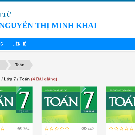
N TỬ
NGUYỄN THỊ MINH KHAI
NG
LIÊN HỆ
7
Toán
 / Lớp 7 / Toán
(4 Bài giảng)
364
442