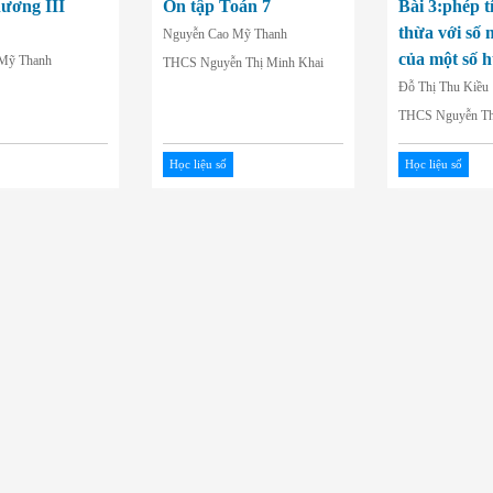
hương III
Ôn tập Toán 7
Bài 3:phép t
thừa với số 
Nguyễn Cao Mỹ Thanh
của một số h
Mỹ Thanh
THCS Nguyễn Thị Minh Khai
Đỗ Thị Thu Kiều
THCS Nguyễn Th
Học liệu số
Học liệu số