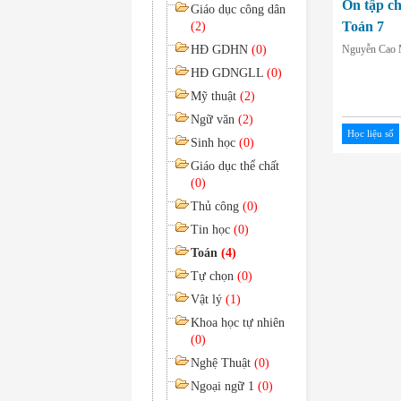
Ôn tập c
Giáo dục công dân
Toán 7
(2)
HĐ GDHN
(0)
Nguyễn Cao 
HĐ GDNGLL
(0)
Mỹ thuật
(2)
Ngữ văn
(2)
Học liệu số
Sinh học
(0)
Giáo dục thể chất
(0)
Thủ công
(0)
Tin học
(0)
Toán
(4)
Tự chọn
(0)
Vật lý
(1)
Khoa học tự nhiên
(0)
Nghệ Thuật
(0)
Ngoại ngữ 1
(0)