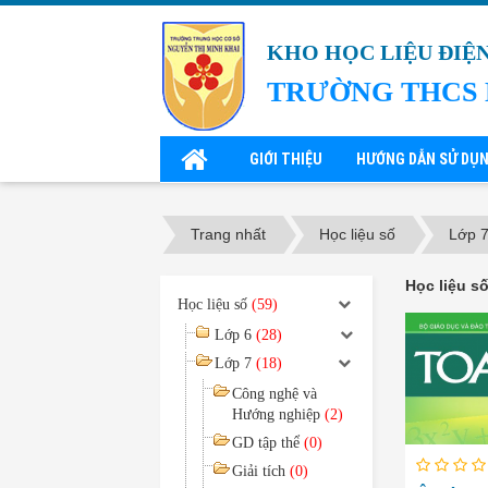
KHO HỌC LIỆU ĐIỆ
TRƯỜNG THCS 
GIỚI THIỆU
HƯỚNG DẪN SỬ DỤ
Trang nhất
Học liệu số
Lớp 
Học liệu số
Học liệu số
(59)
Lớp 6
(28)
Lớp 7
(18)
Công nghệ và
Hướng nghiệp
(2)
GD tập thể
(0)
Giải tích
(0)