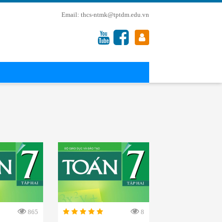
thcs-ntmk@tptdm.edu.vn
865
8