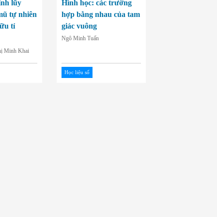
ính lũy
Hình học: các trường
mũ tự nhiên
hợp bằng nhau của tam
ữu tỉ
giác vuông
Ngô Minh Tuấn
ị Minh Khai
Học liệu số